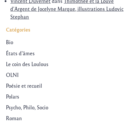
Vincent Duvernet
dans
Thimothée et la Louve
d’Argent de Jocelyne Marque, illustrations Ludovic
Stephan
Catégories
Bio
États d'âmes
Le coin des Loulous
OLNI
Poésie et recueil
Polars
Psycho, Philo, Socio
Roman